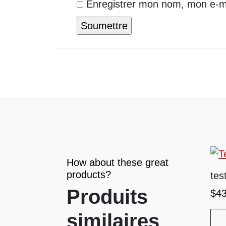
Enregistrer mon nom, mon e-ma
How about these great
products?
tes
Produits
$
4
similaires