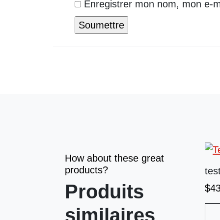
Enregistrer mon nom, mon e-ma
How about these great
products?
tes
Produits
$
4
similaires