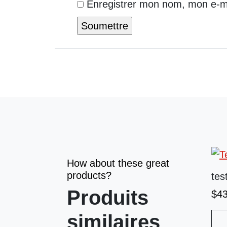
Enregistrer mon nom, mon e-ma
How about these great
products?
tes
Produits
$
4
similaires