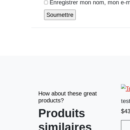
Enregistrer mon nom, mon e-ma
How about these great
products?
tes
Produits
$
4
similaires