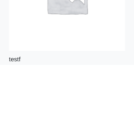
testf
$
432.00
Ajouter au panier