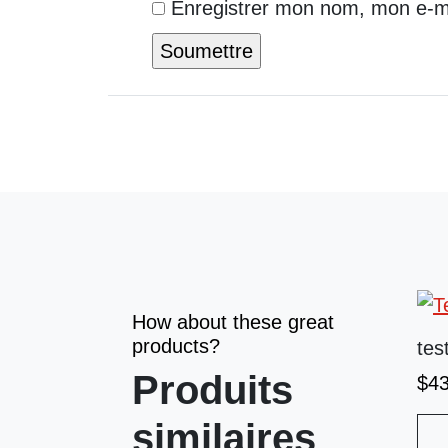
Enregistrer mon nom, mon e-ma
How about these great
products?
tes
Produits
$
4
similaires