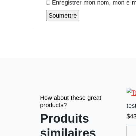
Enregistrer mon nom, mon e-ma
How about these great
products?
tes
Produits
$
4
similaires