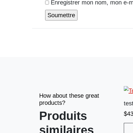
Enregistrer mon nom, mon e-ma
How about these great
products?
tes
Produits
$
4
similaires