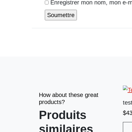
Enregistrer mon nom, mon e-ma
How about these great
products?
tes
Produits
$
4
similaires