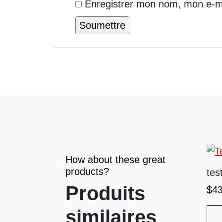
Enregistrer mon nom, mon e-ma
How about these great
products?
tes
Produits
$
4
similaires