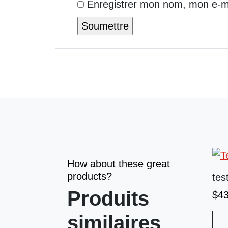
Enregistrer mon nom, mon e-ma
How about these great
products?
tes
Produits
$
4
similaires