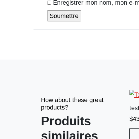
Enregistrer mon nom, mon e-ma
How about these great
products?
tes
Produits
$
4
similaires