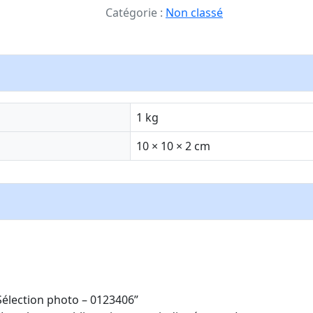
Catégorie :
Non classé
1 kg
10 × 10 × 2 cm
“Sélection photo – 0123406”