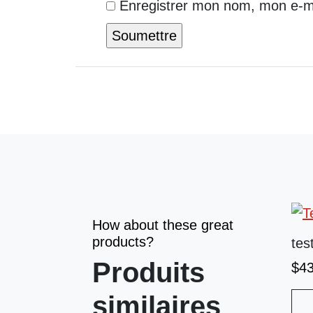
Enregistrer mon nom, mon e-ma
How about these great
products?
tes
Produits
$
4
similaires