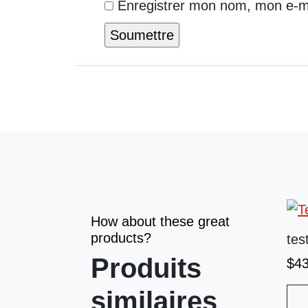
Enregistrer mon nom, mon e-ma
How about these great
products?
tes
Produits
$
4
similaires