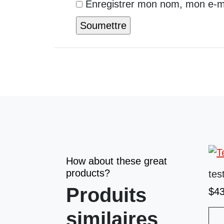
Enregistrer mon nom, mon e-ma
How about these great
products?
tes
Produits
$
4
similaires