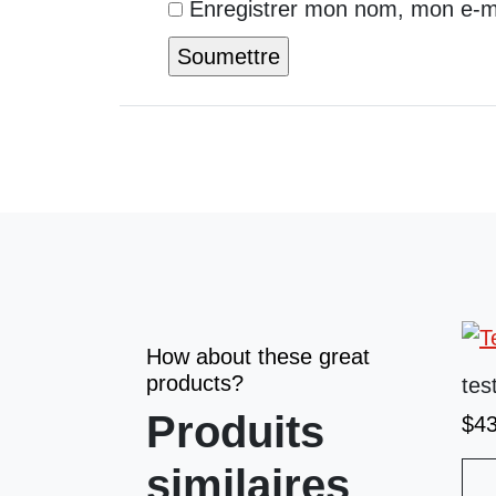
Enregistrer mon nom, mon e-ma
How about these great
products?
tes
Produits
$
4
similaires