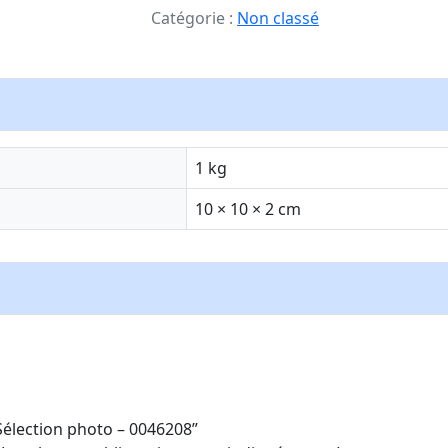
Catégorie :
Non classé
1 kg
10 × 10 × 2 cm
“Sélection photo – 0046208”