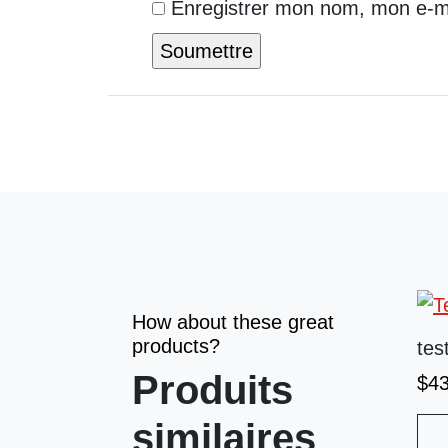
Enregistrer mon nom, mon e-ma
How about these great
products?
tes
Produits
$
4
similaires