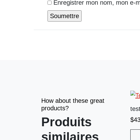
Enregistrer mon nom, mon e-ma
How about these great
products?
tes
Produits
$
4
similaires