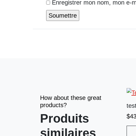
Enregistrer mon nom, mon e-ma
How about these great
products?
tes
Produits
$
4
similaires