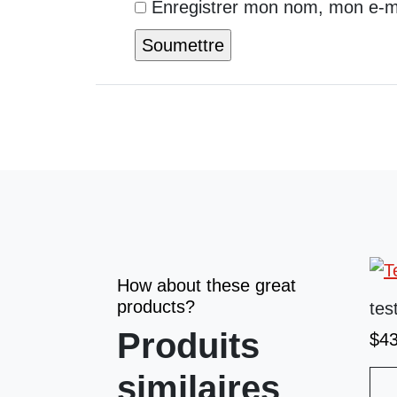
Enregistrer mon nom, mon e-ma
How about these great
products?
tes
Produits
$
4
similaires