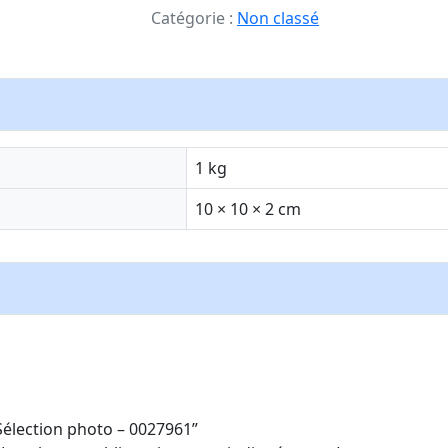
Catégorie :
Non classé
1 kg
10 × 10 × 2 cm
“Sélection photo – 0027961”